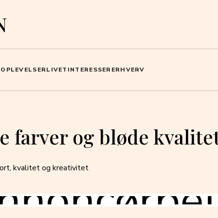
N
I
OPLEVELSER
LIVET
INTERESSER
ERHVERV
 farver og bløde kvalite
rt, kvalitet og kreativitet