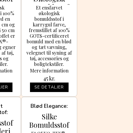
arve
Bomuldsstof
isk
Et ensfarvet
 i 100%
økologisk
0cm
048 Karrygul
d en
bomuldsstof i
150cm - 50cm
2 cm og
karrygul farve,
å 50 cm
fremstillet af 100%
offet er
GOTS-certificeret
X®-
bomuld med en blød
og egner
og tæt vævning,
 af tøj,
velegnet til syning af
s og
tøj, accessories og
iler.
boligtekstiler.
mation
Mere information
45
kr.
JER
SE DETALJER
nt
Blød Elegance
tof
Silke
stof
Bomuldsstof
eri
305