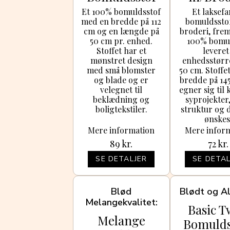
112cm Farve
135cm 1
Et 100% bomuldsstof
Et laksefa
med en bredde på 112
bomuldssto
112 - 50cm
Laksefar
cm og en længde på
broderi, frems
50c
50 cm pr. enhed.
100% bomu
Stoffet har et
leveret 
mønstret design
enhedsstørr
med små blomster
50 cm. Stoffe
og blade og er
bredde på 14
velegnet til
egner sig til 
beklædning og
syprojekter
boligtekstiler.
struktur og d
ønskes
Mere information
Mere infor
89
kr.
72
kr.
SE DETALJER
SE DETAL
Blød
Blødt og Al
Melangekvalitet
Basic T
Melange
Bomulds