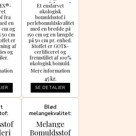
arve
Bomuldsstof
TEX®-
Et ensfarvet
ret
økologisk
0cm
057 Lys Sand
f fra
bomuldsstof i
150cm - 50cm
med en
perlebomuldskvalitet
2 cm og
med en bredde på
å 50 cm
150 cm og en længde
offet er
på 50 cm pr. enhed.
yning af
Stoffet er GOTS-
ries og
certificeret og
iler.
fremstillet af 100%
økologisk bomuld.
mation
Mere information
45
kr.
JER
SE DETALJER
nt
Blød
tof
melangekvalitet
stof
Melange
eri
Bomuldsstof