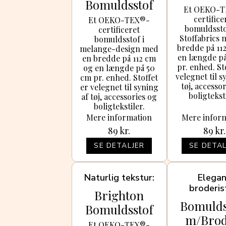
Bomuldsstof
112cm F
Et OEKO-
112cm Farve
certifice
412 - 5
Et OEKO-TEX®-
bomuldssto
certificeret
706 - 50cm
Stoffabrics 
bomuldsstof i
bredde på 11
melange-design med
en længde p
en bredde på 112 cm
pr. enhed. St
og en længde på 50
velegnet til s
cm pr. enhed. Stoffet
tøj, accesso
er velegnet til syning
boligtekst
af tøj, accessories og
boligtekstiler.
Mere information
Mere infor
89
kr.
89
kr.
SE DETALJER
SE DETAL
Naturlig tekstur
Elega
broderis
Brighton
Bomulds
Bomuldsstof
m/Brod
112cm Farve
Et OEKO-TEX®-