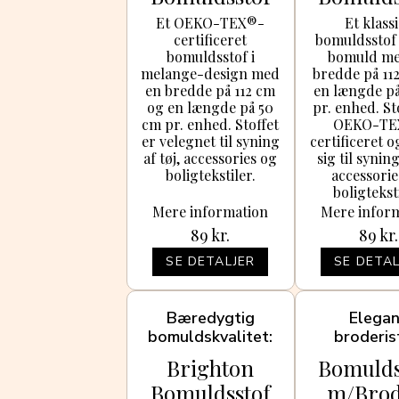
112cm Farve
112cm F
Et OEKO-TEX®-
Et klass
certificeret
bomuldsstof
604 - 50cm
516 - 5
bomuldsstof i
bomuld me
melange-design med
bredde på 11
en bredde på 112 cm
en længde p
og en længde på 50
pr. enhed. St
cm pr. enhed. Stoffet
OEKO-TE
er velegnet til syning
certificeret 
af tøj, accessories og
sig til syning
boligtekstiler.
accessorie
boligtekst
Mere information
Mere infor
89
kr.
89
kr.
SE DETALJER
SE DETAL
Bæredygtig
Elega
bomuldskvalitet
broderis
Brighton
Bomulds
Bomuldsstof
m/Brod