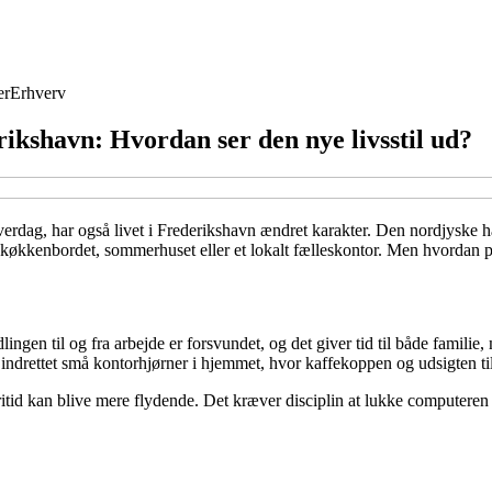
er
Erhverv
kshavn: Hvordan ser den nye livsstil ud?
erdag, har også livet i Frederikshavn ændret karakter. Den nordjyske hav
a køkkenbordet, sommerhuset eller et lokalt fælleskontor. Men hvordan p
gen til og fra arbejde er forsvundet, og det giver tid til både familie
indrettet små kontorhjørner i hjemmet, hvor kaffekoppen og udsigten til
itid kan blive mere flydende. Det kræver disciplin at lukke computeren n