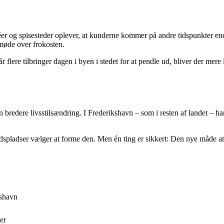
r og spisesteder oplever, at kunderne kommer på andre tidspunkter end f
 møde over frokosten.
 flere tilbringer dagen i byen i stedet for at pendle ud, bliver der me
redere livsstilsændring. I Frederikshavn – som i resten af landet – hand
spladser vælger at forme den. Men én ting er sikkert: Den nye måde at 
kshavn
er