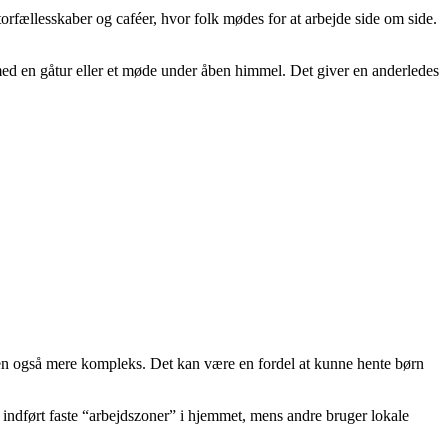
rfællesskaber og caféer, hvor folk mødes for at arbejde side om side.
e med en gåtur eller et møde under åben himmel. Det giver en anderledes
en også mere kompleks. Det kan være en fordel at kunne hente børn
ar indført faste “arbejdszoner” i hjemmet, mens andre bruger lokale