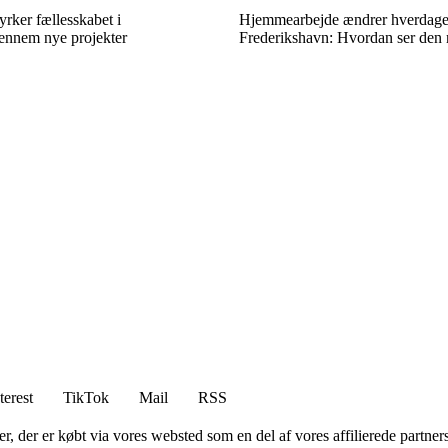
yrker fællesskabet i
Hjemmearbejde ændrer hverdage
ennem nye projekter
Frederikshavn: Hvordan ser den n
terest
TikTok
Mail
RSS
ter, der er købt via vores websted som en del af vores affilierede partne