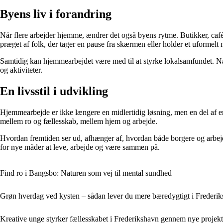
Byens liv i forandring
Når flere arbejder hjemme, ændrer det også byens rytme. Butikker, cafée
præget af folk, der tager en pause fra skærmen eller holder et uformelt
Samtidig kan hjemmearbejdet være med til at styrke lokalsamfundet. Når
og aktiviteter.
En livsstil i udvikling
Hjemmearbejde er ikke længere en midlertidig løsning, men en del af en b
mellem ro og fællesskab, mellem hjem og arbejde.
Hvordan fremtiden ser ud, afhænger af, hvordan både borgere og arbejd
for nye måder at leve, arbejde og være sammen på.
Find ro i Bangsbo: Naturen som vej til mental sundhed
Grøn hverdag ved kysten – sådan lever du mere bæredygtigt i Frederi
Kreative unge styrker fællesskabet i Frederikshavn gennem nye projekt