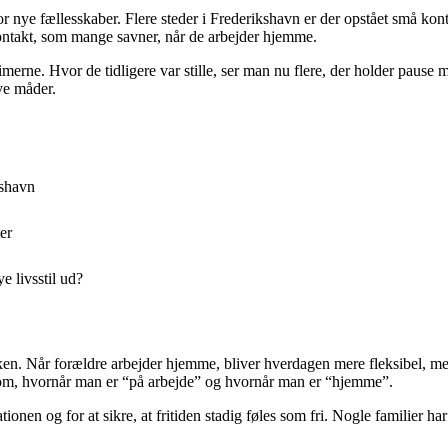
ye fællesskaber. Flere steder i Frederikshavn er der opstået små konto
kontakt, som mange savner, når de arbejder hjemme.
imerne. Hvor de tidligere var stille, ser man nu flere, der holder paus
ye måder.
kshavn
er
 livsstil ud?
en. Når forældre arbejder hjemme, bliver hverdagen mere fleksibel, m
er om, hvornår man er “på arbejde” og hvornår man er “hjemme”.
ionen og for at sikre, at fritiden stadig føles som fri. Nogle familier h