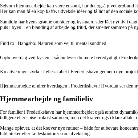
Selvom hjemmearbejde kan være ensomt, har det også givet grobund for n
Her kan man få en kop kaffe, udveksle idéer og få lidt af den sociale 
Samtidig har byens grønne områder og kystnære stier fået nyt liv i dagt
puls i byen – en blanding af arbejde og fritid, der smelter sammen på n
Find ro i Bangsbo: Naturen som vej til mental sundhed
Grøn hverdag ved kysten – sådan lever du mere bæredygtigt i Frederi
Kreative unge styrker fællesskabet i Frederikshavn gennem nye projekt
Hjemmearbejde ændrer hverdagen i Frederikshavn: Hvordan ser den nye
Hjemmearbejde og familieliv
For familier i Frederikshavn har hjemmearbejdet også ændret dynamikk
tidligere eller spise frokost sammen, men det kræver også klare aftal
Mange oplever, at det kræver nye rutiner – både for at bevare koncentrat
biblioteker eller fælleskontorer som afveksling.