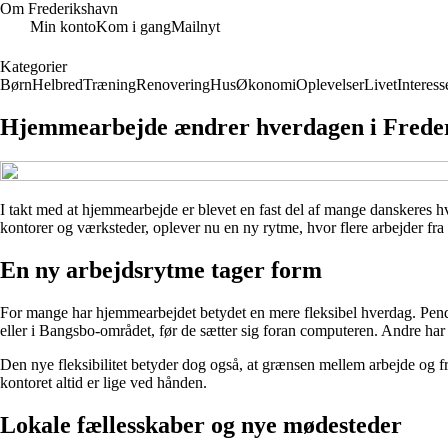
Om Frederikshavn
Min konto
Kom i gang
Mailnyt
Kategorier
Børn
Helbred
Træning
Renovering
Hus
Økonomi
Oplevelser
Livet
Interess
Hjemmearbejde ændrer hverdagen i Frederi
I takt med at hjemmearbejde er blevet en fast del af mange danskeres hv
kontorer og værksteder, oplever nu en ny rytme, hvor flere arbejder fr
En ny arbejdsrytme tager form
For mange har hjemmearbejdet betydet en mere fleksibel hverdag. Pendlin
eller i Bangsbo-området, før de sætter sig foran computeren. Andre har 
Den nye fleksibilitet betyder dog også, at grænsen mellem arbejde og fr
kontoret altid er lige ved hånden.
Lokale fællesskaber og nye mødesteder