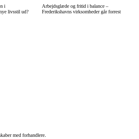
n i
Arbejdsglæde og fritid i balance –
ye livsstil ud?
Frederikshavns virksomheder går forrest
rskaber med forhandlere.