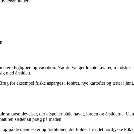
tivitetsområder
vn
bæredygtighed og variation. Når du vælger lokale råvarer, mindskes tran
sig med årstiden.
 Brug for eksempel friske asparges i foråret, nye kartofler og ærter i j
e smagsoplevelser, der afspejler både havet, jorden og årstiderne. Uan
 naturen sætter sit præg på maden.
 og på de mennesker og traditioner, der holder liv i det nordjyske køkk