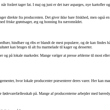
år foråret tager fat. I maj og juni er det især asparges, nye kartofler 
ger direkte fra producenten. Det giver ikke bare friskhed, men også en
ed friske grøntsager, æg og honning fra nærområdet.
rdbær, hindbær og ribs er blandt de mest populære, og de kan findes bå
tatet kan bruges til alt fra marmelade til kager og desserter.
 og på lokale markeder. Mange vælger at presse æblerne til most eller
ementer, hvor lokale producenter præsenterer deres varer. Her kan man 
yske fødevarefællesskab på. Mange af producenterne arbejder med bæred