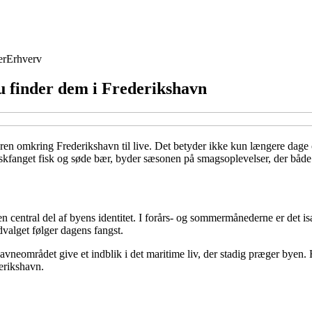
er
Erhverv
u finder dem i Frederikshavn
n omkring Frederikshavn til live. Det betyder ikke kun længere dage og 
riskfanget fisk og søde bær, byder sæsonen på smagsoplevelser, der både
 central del af byens identitet. I forårs- og sommermånederne er det isæ
dvalget følger dagens fangst.
avneområdet give et indblik i det maritime liv, der stadig præger byen.
erikshavn.