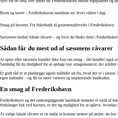
Sjov for de små: Her finder du Frederikshavns bedste legepladser og ak
Byen og havet – Frederikshavns maritime arv lever videre i dag
Smag på havnen: Fra fiskebutik til gourmetoplevelse i Frederikshavn
Sæsonens bedste lokale råvarer – og hvor du finder dem i Frederiksha
Sådan får du mest ud af sæsonens råvarer
At spise efter sæsonen handler ikke kun om smag – det handler også om 
Samtidig får du mulighed for at opdage nye smagsnuancer, der ændrer 
Et godt råd er at planlægge ugens måltider ud fra, hvad der er i sæson.
egen kalender – og får en mere varieret og inspirerende madkultur.
En smag af Frederikshavn
Frederikshavn og det omkringliggende landskab rummer et væld af lokal
friskfanget fisk ved havnen, er der rig mulighed for at opleve, hvordan
At vælge lokale råvarer er en måde at komme tættere på stedet, du bor –