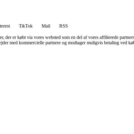
terest
TikTok
Mail
RSS
ter, der er købt via vores websted som en del af vores affilierede partne
jder med kommercielle partnere og modtager muligvis betaling ved køb.