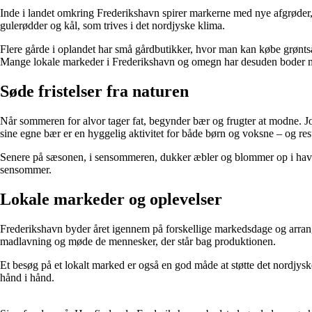
Inde i landet omkring Frederikshavn spirer markerne med nye afgrøder, n
gulerødder og kål, som trives i det nordjyske klima.
Flere gårde i oplandet har små gårdbutikker, hvor man kan købe grøntsa
Mange lokale markeder i Frederikshavn og omegn har desuden boder m
Søde fristelser fra naturen
Når sommeren for alvor tager fat, begynder bær og frugter at modne. Jo
sine egne bær er en hyggelig aktivitet for både børn og voksne – og resul
Senere på sæsonen, i sensommeren, dukker æbler og blommer op i haver
sensommer.
Lokale markeder og oplevelser
Frederikshavn byder året igennem på forskellige markedsdage og arrang
madlavning og møde de mennesker, der står bag produktionen.
Et besøg på et lokalt marked er også en god måde at støtte det nordj
hånd i hånd.