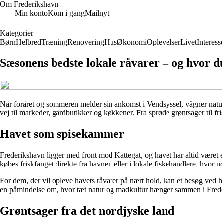
Om Frederikshavn
Min konto
Kom i gang
Mailnyt
Kategorier
Børn
Helbred
Træning
Renovering
Hus
Økonomi
Oplevelser
Livet
Interess
Sæsonens bedste lokale råvarer – og hvor d
Når foråret og sommeren melder sin ankomst i Vendsyssel, vågner nature
vej til markeder, gårdbutikker og køkkener. Fra sprøde grøntsager til f
Havet som spisekammer
Frederikshavn ligger med front mod Kattegat, og havet har altid været en
købes friskfanget direkte fra havnen eller i lokale fiskehandlere, hvor u
For dem, der vil opleve havets råvarer på nært hold, kan et besøg ved h
en påmindelse om, hvor tæt natur og madkultur hænger sammen i Fred
Grøntsager fra det nordjyske land