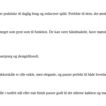
 praktiske til daglig brug og reducerer spild. Perfekte til dem, der øns
eget som pynt som til funktion. De kan være håndmalede, have mønstre e
særpræg og designfilosofi.
kerskåle er ofte enkle, men elegante, og passer perfekt til både hverdag
e i rustfrit stål eller mat finish passer godt til det stilrene køkken og 