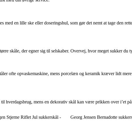
s med en lille ske eller doseringshul, som gør det nemt at tage den rett
større skåle, der egner sig til selskaber. Overvej, hvor meget sukker du 
ål tåler ofte opvaskemaskine, mens porcelæn og keramik kræver lidt mer
il hverdagsbrug, mens en dekorativ skål kan være prikken over i’et på 
 Stjerne Riflet Jul sukkerskål -
Georg Jensen Bernadotte sukker