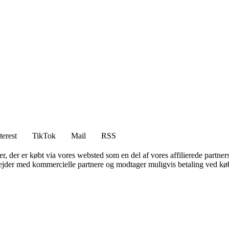
terest
TikTok
Mail
RSS
ter, der er købt via vores websted som en del af vores affilierede partne
jder med kommercielle partnere og modtager muligvis betaling ved køb.