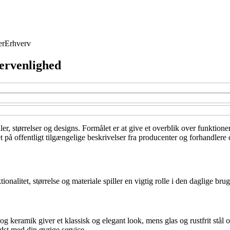
er
Erhverv
ervenlighed
ler, størrelser og designs. Formålet er at give et overblik over funktione
t på offentligt tilgængelige beskrivelser fra producenter og forhandlere 
alitet, størrelse og materiale spiller en vigtig rolle i den daglige brug
g keramik giver et klassisk og elegant look, mens glas og rustfrit stål
dst med din øvrige service.