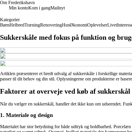
Om Frederikshavn
Min konto
Kom i gang
Mailnyt
Kategorier
Børn
Helbred
Træning
Renovering
Hus
Økonomi
Oplevelser
Livet
Interess
Sukkerskåle med fokus på funktion og brug
Artiklen præsenterer et bredt udvalg af sukkerskåle i forskellige materia
passer til dit behov og din stil. Oplysningerne om produkterne er basere
Faktorer at overveje ved køb af sukkerskål
Når du vælger en sukkerskål, handler det ikke kun om udseendet. Funktion
1. Materiale og design
Materialet har stor betydning for både udtryk og holdbarhed. Porcelæn o
naturligt og varmt udtryk. Overvej, hvilket materiale der harmonerer be